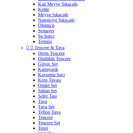
Katı Meyve Sıkacağı
Kettle
Meyve Sıkacağı
Narenciye Sıkacağı
Öğütücü
Semaver
Su Isıtıcı
Termos


Tencere & Tava
Derin Tencere
Düdüklü Tencere
Güveç Set
Karnıyarık
Kavurma Sacı
Krep Tavası
Omlet Set
Sahan Set
Sefer Tası
Tava
Tava Set
Teflon Tava
Tencere
Tencere Set
Tepsi