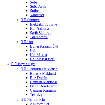
Soba
Soba Ayak
Şofben
Vantilatör


Süpürge
Elektrikli Süpürge
Halı Yıkama
Şarjlı Süpürge
Toz Torbası


Ütü
Buhar Kazanlı Ütü
Ütü
Ütü Masası
Ütü Masası Bezi


Beyaz Eşya


Elektrikli Ev Aletleri
Bulaşık Makinesi
Buz Dolabı
Çamaşır Makinesi
Derin Dondurucu
Çamaşır Kurutma
Televizyon


Pişirme İçin
Ankastre Set