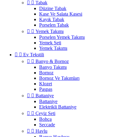


Tabak
Düzine Tabak
Kase Ve Salata Kasesi
Kayık Tabak
Porselen Tabak


Yemek Takımı
Porselen Yemek Takımı
Yemek Seti
Yemek Takımı


Ev Tekstili


Banyo & Bornoz
Banyo Takımı
Bornoz
Bornoz Ve Takımları
Klozet
Paspas


Battaniye
Battaniye
Elektrikli Battaniye


Çeyiz Seti
Bohça
Seccade


Havlu
Banyo Havlusu