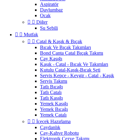
Aspiratör
Davlumbaz
Ocak


Diğer
Su Sebili


Mutfak


Çatal & Kaşık & Bıçak
Bıçak Ve Bıçak Takımları
Bond Çanta Çatal Bıçak Takımı
Çay Kaşığı
Kaşık - Çatal - Bıçak Ve Takımları
Kutulu Çatal-Kaşık-Bıçak Seti
Servis Kepçe - Kevgir - Çatal - Kaşık
Servis Takımı
Tatlı Bıçağı
Tatlı Çatalı
Tatlı Kaşığı
Yemek Kaşığı
Yemek Bıçağı
Yemek Çatalı


İçecek Hazırlama
Çaydanlık
Çay-Kahve Robotu
Elektronik Cezve Takımı