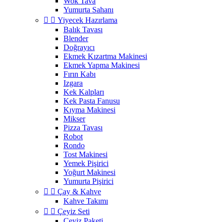
Wok Tava
Yumurta Sahanı


Yiyecek Hazırlama
Balık Tavası
Blender
Doğrayıcı
Ekmek Kızartma Makinesi
Ekmek Yapma Makinesi
Fırın Kabı
Izgara
Kek Kalpları
Kek Pasta Fanusu
Kıyma Makinesi
Mikser
Pizza Tavası
Robot
Rondo
Tost Makinesi
Yemek Pişirici
Yoğurt Makinesi
Yumurta Pişirici


Çay & Kahve
Kahve Takımı


Çeyiz Seti
Çeyiz Paketi