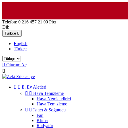
Telefon:
0 216 457 21 00 Pbx
Dil:
Türkçe

English
Türkçe

Oturum Aç



E. Ev Aletleri


Hava Temizleme
Hava Nemlendirici
Hava Temizleme


Isıtıcı & Soğutucu
Fan
Klima
Radyatör