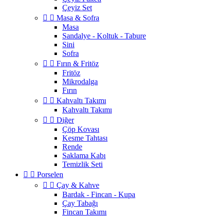
Çeyiz Set


Masa & Sofra
Masa
Sandalye - Koltuk - Tabure
Sini
Sofra


Fırın & Fritöz
Fritöz
Mikrodalga
Fırın


Kahvaltı Takımı
Kahvaltı Takımı


Diğer
Çöp Kovası
Kesme Tahtası
Rende
Saklama Kabı
Temizlik Seti


Porselen


Çay & Kahve
Bardak - Fincan - Kupa
Çay Tabağı
Fincan Takımı