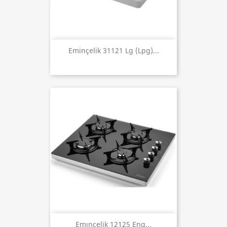
Eminçelik 31121 Lg (lpg)...
Emınçelik 12125 Eng...