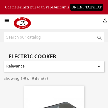
Odemelerinizi buradan yapabilirsiniz
ONLINE TAHSILAT



ELECTRIC COOKER
Relevance

Showing 1-9 of 9 item(s)